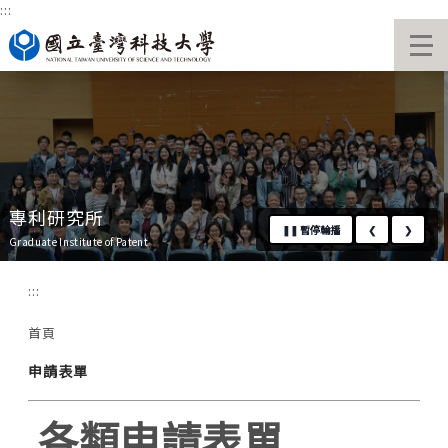
:::
跳
國立臺灣科技大學首頁
到
主
要
內
容
區
專利研究所
❚❚
暫停輪播
❮
❯
Graduate Institute of Patent
:::
首頁
申請表單
各類申請表單