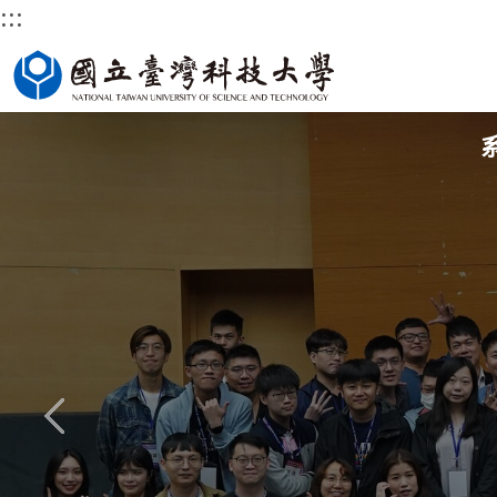
:::
跳
國立臺灣科技大學首頁
到
主
要
內
容
區