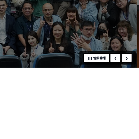
❚❚
暫停輪播
❮
❯