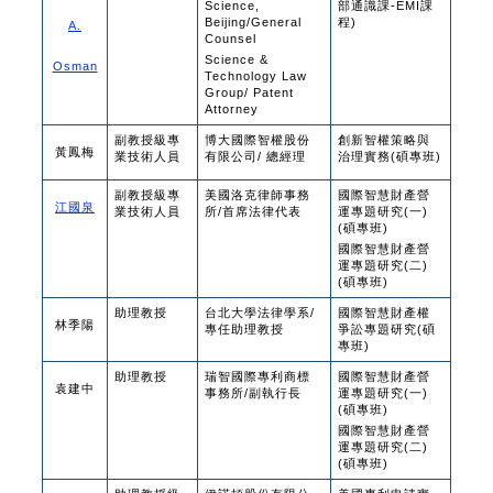
Science,
部通識課-EMI課
Beijing/General
程)
A.
Counsel
Science &
Osman
Technology Law
Group/ Patent
Attorney
副教授級專
博大國際智權股份
創新智權策略與
黃鳳梅
業技術人員
有限公司/ 總經理
治理實務(碩專班)
副教授級專
美國洛克律師事務
國際智慧財產營
江國泉
業技術人員
所/首席法律代表
運專題研究(一)
(碩專班)
國際智慧財產營
運專題研究(二)
(碩專班)
助理教授
台北大學法律學系/
國際智慧財產權
林季陽
專任助理教授
爭訟專題研究(碩
專班)
助理教授
瑞智國際專利商標
國際智慧財產營
袁建中
事務所/副執行長
運專題研究(一)
(碩專班)
國際智慧財產營
運專題研究(二)
(碩專班)