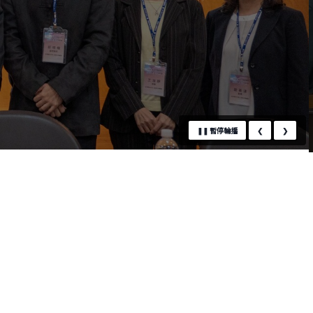
❚❚
暫停輪播
❮
❯