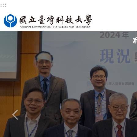
:::
跳
國立臺灣科技大學首頁
到
主
要
內
容
區