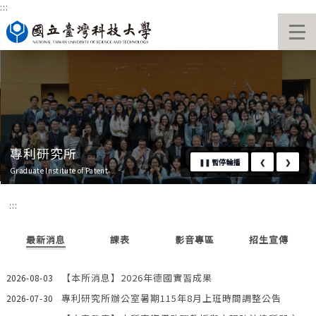
:::
跳
國立臺灣科技大學首頁
到
主
要
內
容
區
專利研究所
❚❚
暫停輪播
❮
❯
Graduate Institute of Patent
:::
最新消息
課表
影音專區
招生宣傳
【本所消息】2026年德國實習成果
2026-08-03
專利研究所辦公室暑期115年8月上班時間調整公告
2026-07-30