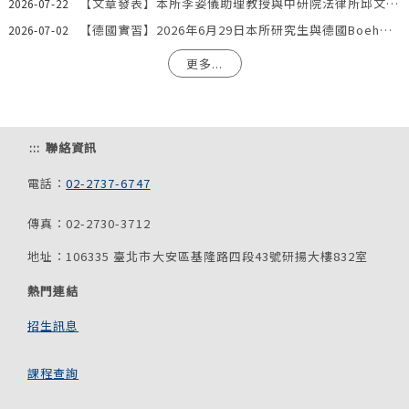
【文章發表】本所李姿儀助理教授與中研院法律所邱文聰研究員發表文章：「『合理使用』夠用嗎？AI模型訓練著作利用合法性之階段化分析與我國法制因應」
2026-07-22
【德國實習】2026年6月29日本所研究生與德國Boehmert & Boehmert專利事務所一同參訪歐洲專利局。
2026-07-02
更多...
:::
聯絡資訊
電話：
02-2737-6747
傳真：02-2730-3712
地址：106335 臺北市大安區基隆路四段43號研揚大樓832室
熱門連結
招生訊息
課程查詢