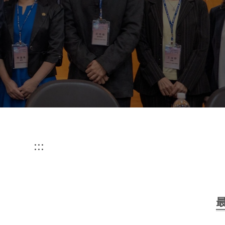
專利研究所
Graduate Institute of Patent
:::