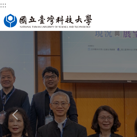
:::
跳
國立臺灣科技大學首頁
到
主
要
內
容
區