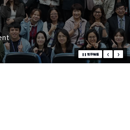
❚❚
暫停輪播
❮
❯