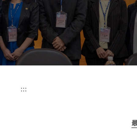
專利研究所
Graduate Institute of Patent
:::