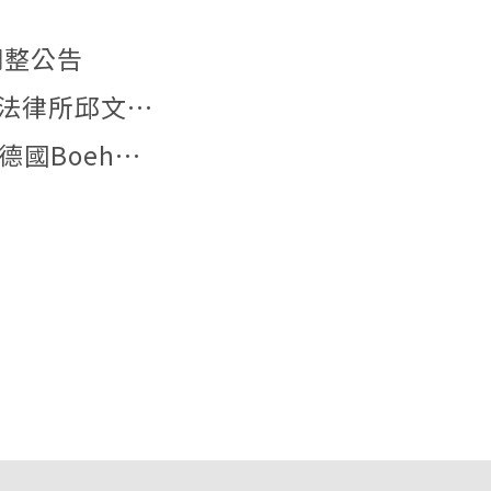
調整公告
【文章發表】本所李姿儀助理教授與中研院法律所邱文聰研究員發表文章：「『合理使用』夠用嗎？AI模型訓練著作利用合法性之階段化分析與我國法制因應」
【德國實習】2026年6月29日本所研究生與德國Boehmert & Boehmert專利事務所一同參訪歐洲專利局。