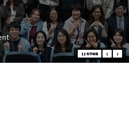
❚❚
暫停輪播
❮
❯