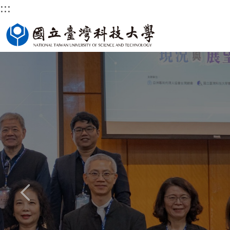
:::
跳
國立臺灣科技大學首頁
到
主
要
內
容
區