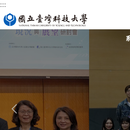
:::
跳
國立臺灣科技大學首頁
到
主
要
內
容
區