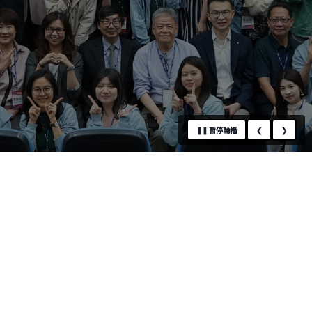
❚❚
暫停輪播
❮
❯