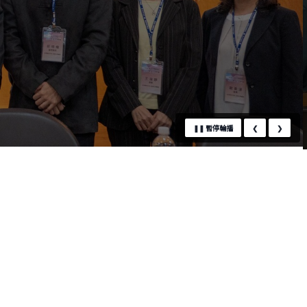
❚❚
暫停輪播
❮
❯