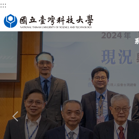
:::
跳
國立臺灣科技大學首頁
到
主
要
內
容
區