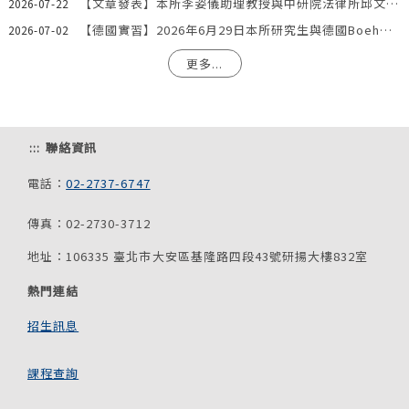
【文章發表】本所李姿儀助理教授與中研院法律所邱文聰研究員發表文章：「『合理使用』夠用嗎？AI模型訓練著作利用合法性之階段化分析與我國法制因應」
2026-07-22
【德國實習】2026年6月29日本所研究生與德國Boehmert & Boehmert專利事務所一同參訪歐洲專利局。
2026-07-02
更多...
:::
聯絡資訊
電話：
02-2737-6747
傳真：02-2730-3712
地址：106335 臺北市大安區基隆路四段43號研揚大樓832室
熱門連結
招生訊息
課程查詢