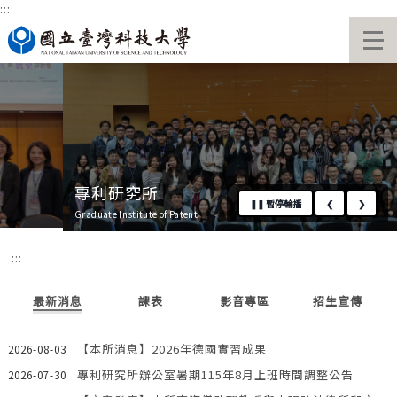
:::
跳
國立臺灣科技大學首頁
到
主
要
內
容
區
專利研究所
❚❚
暫停輪播
❮
❯
Graduate Institute of Patent
:::
最新消息
課表
影音專區
招生宣傳
【本所消息】2026年德國實習成果
2026-08-03
專利研究所辦公室暑期115年8月上班時間調整公告
2026-07-30