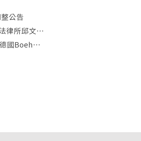
調整公告
【文章發表】本所李姿儀助理教授與中研院法律所邱文聰研究員發表文章：「『合理使用』夠用嗎？AI模型訓練著作利用合法性之階段化分析與我國法制因應」
【德國實習】2026年6月29日本所研究生與德國Boehmert & Boehmert專利事務所一同參訪歐洲專利局。