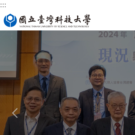
:::
跳
國立臺灣科技大學首頁
到
主
要
內
容
區