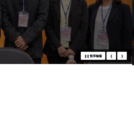
❚❚
暫停輪播
❮
❯