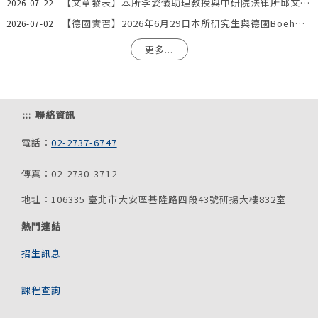
【文章發表】本所李姿儀助理教授與中研院法律所邱文聰研究員發表文章：「『合理使用』夠用嗎？AI模型訓練著作利用合法性之階段化分析與我國法制因應」
2026-07-22
【德國實習】2026年6月29日本所研究生與德國Boehmert & Boehmert專利事務所一同參訪歐洲專利局。
2026-07-02
更多...
:::
聯絡資訊
電話：
02-2737-6747
傳真：02-2730-3712
地址：106335 臺北市大安區基隆路四段43號研揚大樓832室
熱門連結
招生訊息
課程查詢