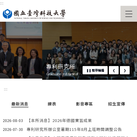
:::
跳
國立臺灣科技大學首頁
到
主
要
內
容
區
專利研究所
❚❚
暫停輪播
❮
❯
Graduate Institute of Patent
:::
最新消息
課表
影音專區
招生宣傳
【本所消息】2026年德國實習成果
2026-08-03
專利研究所辦公室暑期115年8月上班時間調整公告
2026-07-30