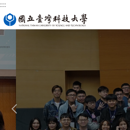
:::
跳
國立臺灣科技大學首頁
到
主
要
內
容
區