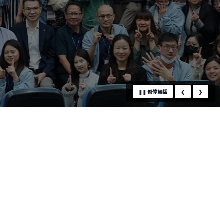
❚❚
暫停輪播
❮
❯