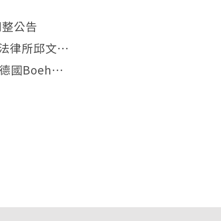
調整公告
【文章發表】本所李姿儀助理教授與中研院法律所邱文聰研究員發表文章：「『合理使用』夠用嗎？AI模型訓練著作利用合法性之階段化分析與我國法制因應」
【德國實習】2026年6月29日本所研究生與德國Boehmert & Boehmert專利事務所一同參訪歐洲專利局。