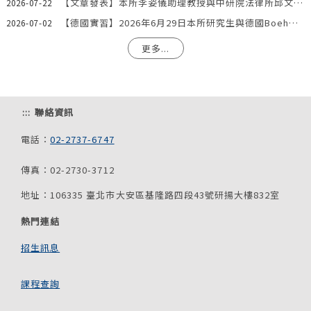
【文章發表】本所李姿儀助理教授與中研院法律所邱文聰研究員發表文章：「『合理使用』夠用嗎？AI模型訓練著作利用合法性之階段化分析與我國法制因應」
2026-07-22
【德國實習】2026年6月29日本所研究生與德國Boehmert & Boehmert專利事務所一同參訪歐洲專利局。
2026-07-02
更多...
:::
聯絡資訊
電話：
02-2737-6747
傳真：02-2730-3712
地址：106335 臺北市大安區基隆路四段43號研揚大樓832室
熱門連結
招生訊息
課程查詢