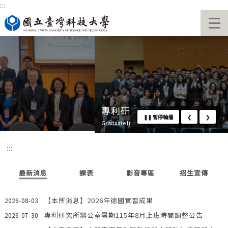
:::
跳
國立臺灣科技大學首頁
到
主
要
內
容
區
專利研究所
❚❚
暫停輪播
❮
❯
Graduate Institute of Patent
:::
最新消息
課表
影音專區
招生宣傳
【本所消息】2026年德國實習成果
2026-08-03
專利研究所辦公室暑期115年8月上班時間調整公告
2026-07-30