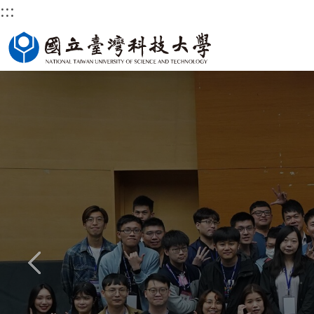
:::
跳
國立臺灣科技大學首頁
到
主
要
內
容
區