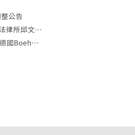
調整公告
【文章發表】本所李姿儀助理教授與中研院法律所邱文聰研究員發表文章：「『合理使用』夠用嗎？AI模型訓練著作利用合法性之階段化分析與我國法制因應」
【德國實習】2026年6月29日本所研究生與德國Boehmert & Boehmert專利事務所一同參訪歐洲專利局。