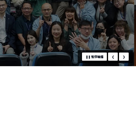
❚❚
暫停輪播
❮
❯