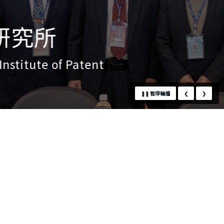
❚❚
暫停輪播
❮
❯