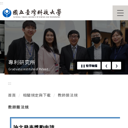
:::
跳
國立臺灣科技大學首頁
到
主
要
內
容
區
專利研究所
❚❚
暫停輪播
❮
❯
Graduate Institute of Patent
:::
首頁
相關規定與下載
教師類法規
教師類法規
論文發表獎勵申請