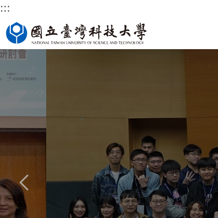
:::
跳
國立臺灣科技大學首頁
到
主
要
內
容
區