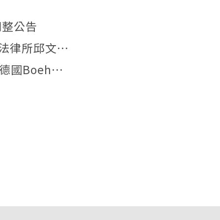
調整公告
【文章發表】本所李姿儀助理教授與中研院法律所邱文聰研究員發表文章：「『合理使用』夠用嗎？AI模型訓練著作利用合法性之階段化分析與我國法制因應」
【德國實習】2026年6月29日本所研究生與德國Boehmert & Boehmert專利事務所一同參訪歐洲專利局。