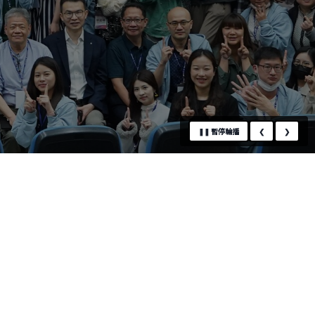
❚❚
暫停輪播
❮
❯