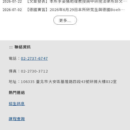
【文章發表】本所李姿儀助理教授與中研院法律所邱文聰研究員發表文章：「『合理使用』夠用嗎？AI模型訓練著作利用合法性之階段化分析與我國法制因應」
2026-07-22
【德國實習】2026年6月29日本所研究生與德國Boehmert & Boehmert專利事務所一同參訪歐洲專利局。
2026-07-02
更多...
:::
聯絡資訊
電話：
02-2737-6747
傳真：02-2730-3712
地址：106335 臺北市大安區基隆路四段43號研揚大樓832室
熱門連結
招生訊息
課程查詢