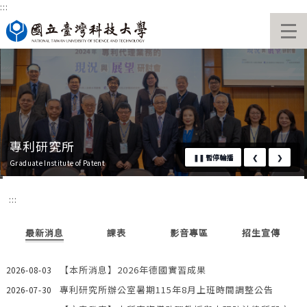
:::
跳
國立臺灣科技大學首頁
到
主
要
內
容
區
專利研究所
❚❚
暫停輪播
❮
❯
Graduate Institute of Patent
:::
最新消息
課表
影音專區
招生宣傳
【本所消息】2026年德國實習成果
2026-08-03
專利研究所辦公室暑期115年8月上班時間調整公告
2026-07-30