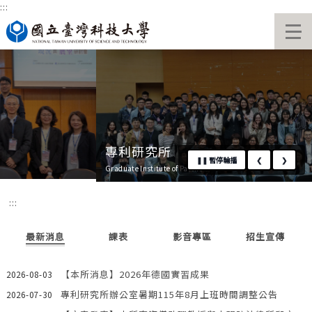
:::
跳
國立臺灣科技大學首頁
到
主
要
內
容
區
專利研究所
❚❚
暫停輪播
❮
❯
Graduate Institute of Patent
:::
最新消息
課表
影音專區
招生宣傳
【本所消息】2026年德國實習成果
2026-08-03
專利研究所辦公室暑期115年8月上班時間調整公告
2026-07-30