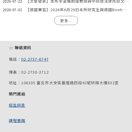
【文章發表】本所李姿儀助理教授與中研院法律所邱文聰研究員發表文章：「『合理使用』夠用嗎？AI模型訓練著作利用合法性之階段化分析與我國法制因應」
2026-07-22
【德國實習】2026年6月29日本所研究生與德國Boehmert & Boehmert專利事務所一同參訪歐洲專利局。
2026-07-02
更多...
:::
聯絡資訊
電話：
02-2737-6747
傳真：02-2730-3712
地址：106335 臺北市大安區基隆路四段43號研揚大樓832室
熱門連結
招生訊息
課程查詢