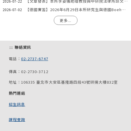
【文章發表】本所李姿儀助理教授與中研院法律所邱文聰研究員發表文章：「『合理使用』夠用嗎？AI模型訓練著作利用合法性之階段化分析與我國法制因應」
2026-07-22
【德國實習】2026年6月29日本所研究生與德國Boehmert & Boehmert專利事務所一同參訪歐洲專利局。
2026-07-02
更多...
:::
聯絡資訊
電話：
02-2737-6747
傳真：02-2730-3712
地址：106335 臺北市大安區基隆路四段43號研揚大樓832室
熱門連結
招生訊息
課程查詢