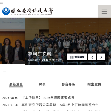
:::
跳
國立臺灣科技大學首頁
到
主
要
內
容
區
專利研究所
❚❚
暫停輪播
❮
❯
Graduate Institute of Patent
:::
最新消息
課表
影音專區
招生宣傳
【本所消息】2026年德國實習成果
2026-08-03
專利研究所辦公室暑期115年8月上班時間調整公告
2026-07-30