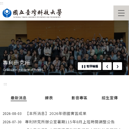
:::
跳
國立臺灣科技大學首頁
到
主
要
內
容
區
專利研究所
❚❚
暫停輪播
❮
❯
Graduate Institute of Patent
:::
最新消息
課表
影音專區
招生宣傳
【本所消息】2026年德國實習成果
2026-08-03
專利研究所辦公室暑期115年8月上班時間調整公告
2026-07-30