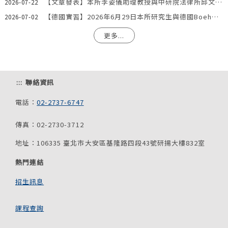
【文章發表】本所李姿儀助理教授與中研院法律所邱文聰研究員發表文章：「『合理使用』夠用嗎？AI模型訓練著作利用合法性之階段化分析與我國法制因應」
2026-07-22
【德國實習】2026年6月29日本所研究生與德國Boehmert & Boehmert專利事務所一同參訪歐洲專利局。
2026-07-02
更多...
:::
聯絡資訊
電話：
02-2737-6747
傳真：02-2730-3712
地址：106335 臺北市大安區基隆路四段43號研揚大樓832室
熱門連結
招生訊息
課程查詢