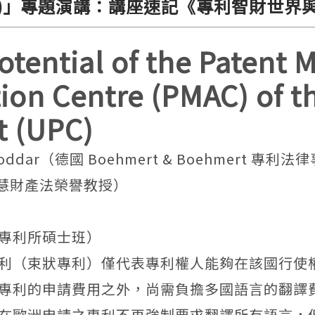
Court (UPC)」專題演講：講座速記《專利智
tial of the Patent M
tion Centre (PMAC) of t
t (UPC)
Goddar
（德國
Boehmert & Boehmert
專利法律
慧財產法榮譽教授）
專利所碩士班）
利（束狀專利）僅代表專利權人能夠在該國行使
利的申請費用之外，尚需負擔多國語言的翻譯費用
在歐洲申請之專利不再強制要求翻譯所有語言，