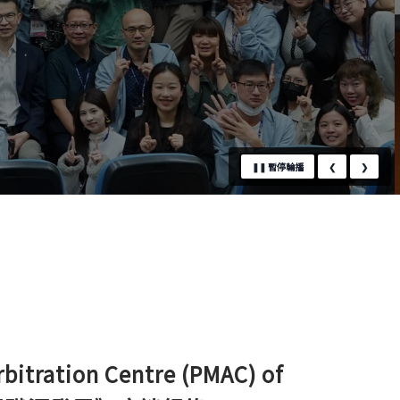
❚❚
暫停輪播
❮
❯
tration Centre (PMAC) of