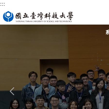
:::
跳
國立臺灣科技大學首頁
到
主
要
內
容
區