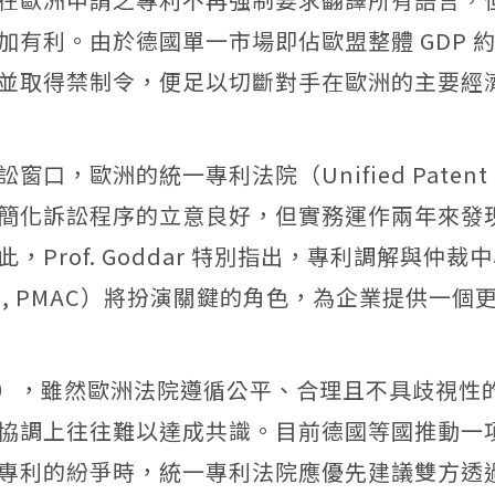
加有利。由於德國單一市場即佔歐盟整體
GDP
約
並取得禁制令，便足以切斷對手在歐洲的主要經
訟窗口，歐洲的統一專利法院（
Unified Patent
簡化訴訟程序的立意良好，但實務運作兩年來發
此，
Prof. Goddar
特別指出，專利調解與仲裁中
e, PMAC
）將扮演關鍵的角色，為企業提供一個
），雖然歐洲法院遵循公平、合理且不具歧視性
協調上往往難以達成共識。目前德國等國推動一
專利的紛爭時，統一專利法院應優先建議雙方透