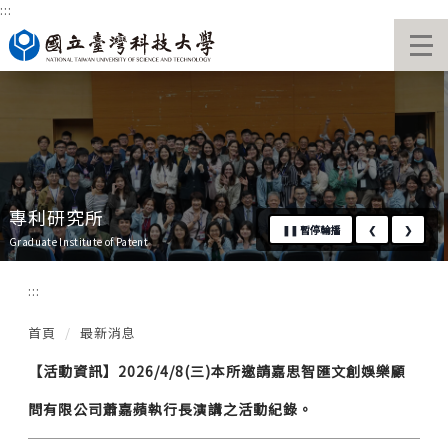
:::
跳
國立臺灣科技大學首頁
到
主
要
內
容
區
專利研究所
❚❚
暫停輪播
❮
❯
Graduate Institute of Patent
:::
首頁
最新消息
【活動資訊】2026/4/8(三)本所邀請嘉思智匯文創娛樂顧
問有限公司蕭嘉蘋執行長演講之活動紀錄。