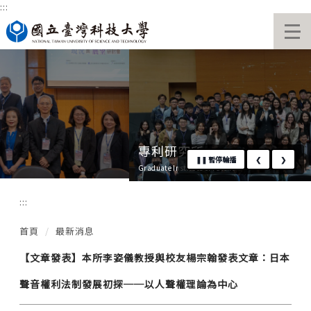
:::
跳
國立臺灣科技大學首頁
到
主
要
內
容
區
專利研究所
❚❚
暫停輪播
❮
❯
Graduate Institute of Patent
:::
首頁
最新消息
【文章發表】本所李姿儀教授與校友楊宗翰發表文章：日本
聲音權利法制發展初探──以人聲權理論為中心