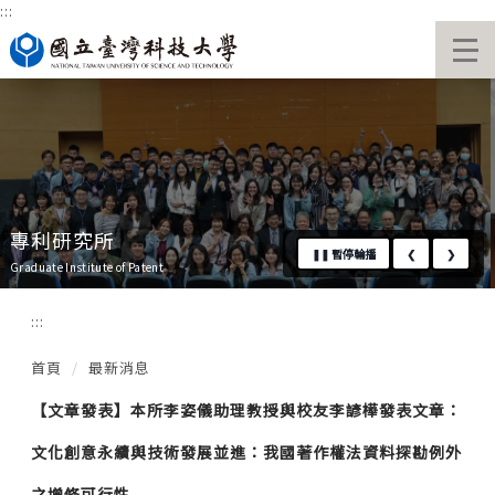
:::
跳
國立臺灣科技大學首頁
到
主
要
內
容
區
專利研究所
❚❚
暫停輪播
❮
❯
Graduate Institute of Patent
:::
首頁
最新消息
【文章發表】本所李姿儀助理教授與校友李諺樺發表文章：
文化創意永續與技術發展並進：我國著作權法資料探勘例外
之增修可行性