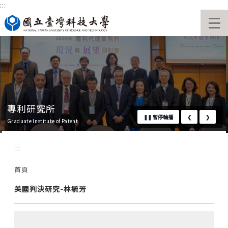
:::
跳
國立臺灣科技大學首頁
到
主
要
內
容
區
專利研究所
❚❚
暫停輪播
❮
❯
Graduate Institute of Patent
:::
首頁
美國判決研究-林毓芳