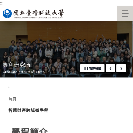
:::
跳
國立臺灣科技大學首頁
到
主
要
內
容
區
專利研究所
❚❚
暫停輪播
❮
❯
Graduate Institute of Patent
:::
首頁
智慧財產跨域微學程
學程簡介