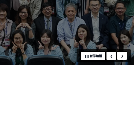
❚❚
暫停輪播
❮
❯