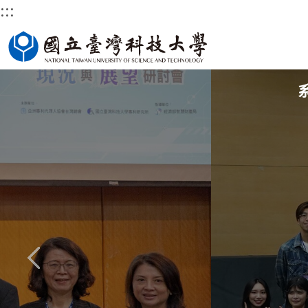
:::
跳
國立臺灣科技大學首頁
到
主
要
內
容
區