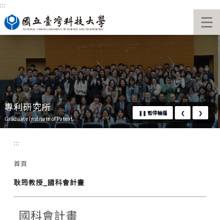
:::
跳
國立臺灣科技大學首頁
到
主
要
內
容
區
專利研究所
❚❚
暫停輪播
❮
❯
Graduate Institute of Patent
:::
首頁
耿筠教授_國科會計畫
國科會計畫