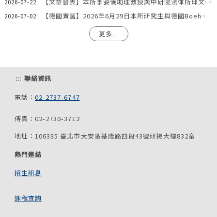
【文章發表】本所李姿儀助理教授與中研院法律所邱文聰研究員發表文章：「『合理使用』夠用嗎？AI模型訓練著作利用合法性之階段化分析與我國法制因應」
2026-07-22
【德國實習】2026年6月29日本所研究生與德國Boehmert & Boehmert專利事務所一同參訪歐洲專利局。
2026-07-02
更多...
:::
聯絡資訊
電話：
02-2737-6747
傳真：02-2730-3712
地址：106335 臺北市大安區基隆路四段43號研揚大樓832室
熱門連結
招生訊息
課程查詢