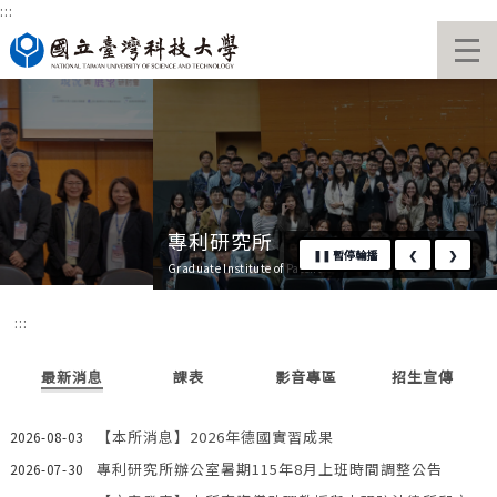
:::
跳
國立臺灣科技大學首頁
到
主
要
內
容
區
專利研究所
❚❚
暫停輪播
❮
❯
Graduate Institute of Patent
:::
最新消息
課表
影音專區
招生宣傳
【本所消息】2026年德國實習成果
2026-08-03
專利研究所辦公室暑期115年8月上班時間調整公告
2026-07-30